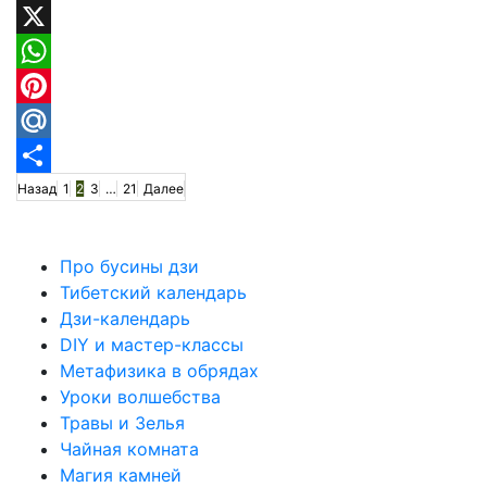
Odnoklassniki
X
WhatsApp
Pinterest
Mail.Ru
Пагинация
Отправить
Назад
1
2
3
…
21
Далее
записей
Про бусины дзи
Тибетский календарь
Дзи-календарь
DIY и мастер-классы
Метафизика в обрядах
Уроки волшебства
Травы и Зелья
Чайная комната
Магия камней