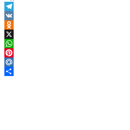
Telegram
VK
Odnoklassniki
X
WhatsApp
Pinterest
Mail.Ru
Отправить