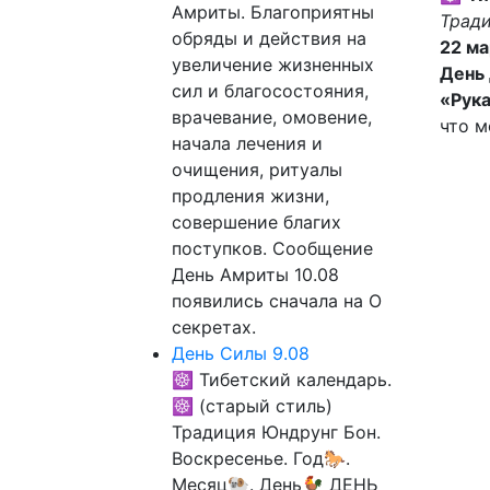
Амриты. Благоприятны
Тради
обряды и действия на
22 ма
увеличение жизненных
День 
сил и благосостояния,
«Рук
врачевание, омовение,
что м
начала лечения и
очищения, ритуалы
продления жизни,
совершение благих
поступков. Сообщение
День Амриты 10.08
появились сначала на О
секретах.
День Силы 9.08
☸ Тибетский календарь.
☸ (старый стиль)
Традиция Юндрунг Бон.
Воскресенье. Год🐎.
Месяц🐏. День🐓 ДЕНЬ