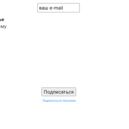
ье
ому
Подписаться письмом