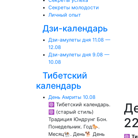
Секреты успеха
Секреты молодости
Личный опыт
Дзи-календарь
Дзи-амулеты дня 11.08 —
12.08
Дзи-амулеты дня 9.08 —
10.08
Тибетский
календарь
День Амриты 10.08
Де
☸ Тибетский календарь.
☸ (старый стиль)
22
Традиция Юндрунг Бон.
Понедельник. Год🐎.
Месяц🐏. День🐕 День
☸
Ти