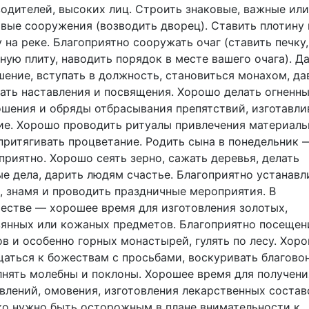
одителей, высоких лиц. Строить знаковые, важные или
вые сооружения (возводить дворец). Ставить плотину
 на реке. Благоприятно сооружать очаг (ставить печку,
ную плиту, наводить порядок в месте вашего очага). Д
ение, вступать в должность, становиться монахом, да
ать наставления и посвящения. Хорошо делать огненн
шения и обряды отбрасывания препятствий, изготавли
е. Хорошо проводить ритуалы привлечения материал
 притягивать процветание. Родить сына в понедельник 
приятно. Хорошо сеять зерно, сажать деревья, делать
е дела, дарить людям счастье. Благоприятно устанавл
, знамя и проводить праздничные мероприятия. В
естве — хорошее время для изготовления золотых,
янных или кожаных предметов. Благоприятно посещен
в и особенно горных монастырей, гулять по лесу. Хор
аться к божествам с просьбами, воскуривать благовон
нять молебны и поклоны. Хорошее время для получени
влений, омовения, изготовления лекарственных состав
о нужно быть осторожным в плане внимательности к