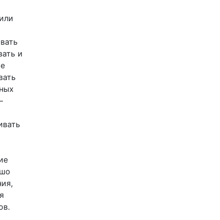
 или
авать
вать и
ые
вать
ьных
—
ивать
ие
ошо
ия,
я
ов.