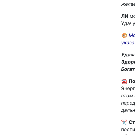
желае
ЛИ
м
Удачу
🎨
Мо
указ
Удач
Здор
Богат
🚘
По
Энерг
этом 
перед
дальн
✂
Ст
пост