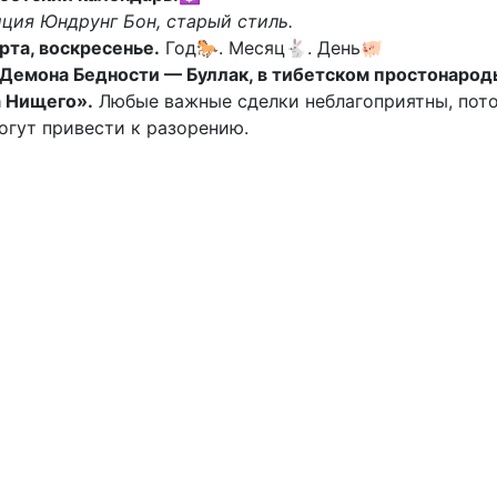
ция Юндрунг Бон, старый стиль.
рта, воскресенье.
Год🐎. Месяц🐇. День🐖
Демона Бедности — Буллак, в тибетском простонарод
а Нищего».
Любые важные сделки неблагоприятны, пот
огут привести к разорению.