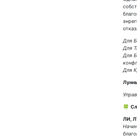
собст
благо
энрег
отказ
Для Б
Для Т
Для Б
конф
Для К
Лунны
Управ
🍀
Сл
ЛИ, Л
Начин
благо