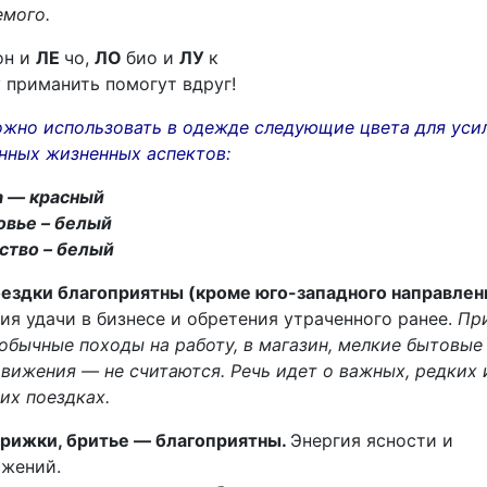
мого.
он и
ЛЕ
чо,
ЛО
био и
ЛУ
к
 приманить помогут вдруг!
жно использовать в одежде следующие цвета для уси
анных жизненных аспектов:
а — красный
овье – белый
ство – белый
ездки благоприятны (кроме юго-западного направлени
ия удачи в бизнесе и обретения утраченного ранее.
Пр
обычные походы на работу, в магазин, мелкие бытовые
вижения — не считаются. Речь идет о важных, редких 
их поездках.
рижки, бритье — благоприятны.
Энергия ясности и
ижений.