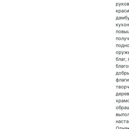
руков
краси
дамбу
кухон
повыш
получ
подно
оружи
благ,
благо
добры
флаги
творч
дерев
храмо
обращ
выпол
наста
Однак