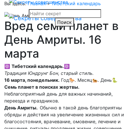
Вы здесь:
Главная
»
Тибетский календарь
Вред семи планет в
Поиск
День Амриты. 16
марта
☸
Тибетский календарь.
☸
Традиция Юндрунг Бон, старый стиль.
16 марта, понедельник.
Год🐎. Месяц🐅. День🐍
Семь планет в поисках жертвы.
Неблагоприятный день для важных начинаний,
переезда и праздников.
День Амриты.
Обычно в такой день благоприятны
обряды и действия на увеличение жизненных сил и
благосостояния, врачевание, омовение, лечение и
очищение, ритуалы продления жизни, совершение