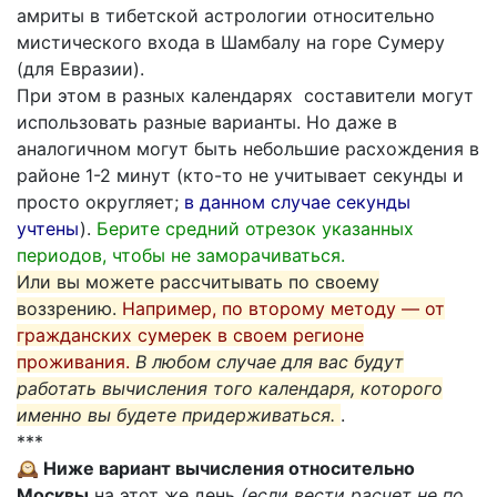
амриты в тибетской астрологии относительно
мистического входа в Шамбалу на горе Сумеру
(для Евразии).
При этом в разных календарях составители могут
использовать разные варианты. Но даже в
аналогичном могут быть небольшие расхождения в
районе 1-2 минут (кто-то не учитывает секунды и
просто округляет;
в данном случае секунды
учтены
).
Берите средний отрезок указанных
периодов, чтобы не заморачиваться.
Или вы можете рассчитывать по своему
воззрению.
Например, по второму методу — от
гражданских сумерек в своем регионе
проживания.
В любом случае для вас будут
работать вычисления того календаря, которого
именно вы будете придерживаться.
.
***
🕰️ Ниже вариант вычисления относительно
Москвы
на этот же день
(если вести расчет не по