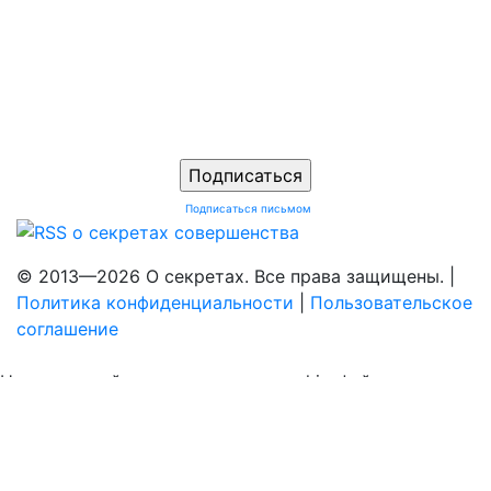
Подписаться письмом
© 2013—2026 О секретах. Все права защищены. |
Политика конфиденциальности
|
Пользовательское
соглашение
На нашем сайте используются cookie–файлы, в том
числе сервисов веб–аналитики. Используя сайт, вы
соглашаетесь на обработку персональных данных при
помощи cookie–файлов. Подробнее об обработке
персональных данных вы можете узнать в
Политике