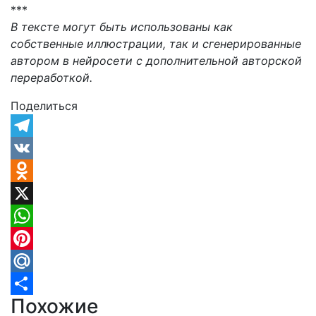
***
В тексте могут быть использованы как
собственные иллюстрации, так и сгенерированные
автором в нейросети с дополнительной авторской
переработкой.
Поделиться
Telegram
VK
Odnoklassniki
X
WhatsApp
Pinterest
Mail.Ru
Похожие
Отправить