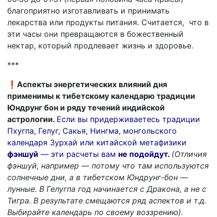
благоприятно изготавливать и принимать
лекарства или продукты питания. Считается, что в
эти часы они превращаются в божественный
нектар, который продлевает жизнь и здоровье.
***
❗️Аспекты энергетических влияний дня
применимы к тибетскому календарю традиции
Юндрунг бон и ряду течений индийской
астрологии.
Если вы придерживаетесь традиции
Пхугпа, Гелуг, Сакья, Нингма, монгольского
календаря Зурхай или китайской метафизики
фэншуй
— эти расчеты вам
не подойдут.
(Отличия
фэншуй, например — потому что там используются
солнечные дни, а в тибетском Юндрунг-бон —
лунные. В Гелугпа год начинается с Дракона, а не с
Тигра. В результате смещаются ряд аспектов и т.д.
Выбирайте календарь по своему воззрению).