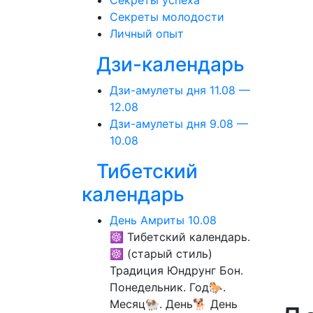
Секреты успеха
Секреты молодости
Личный опыт
Дзи-календарь
Дзи-амулеты дня 11.08 —
12.08
Дзи-амулеты дня 9.08 —
10.08
Тибетский
календарь
День Амриты 10.08
☸ Тибетский календарь.
☸ (старый стиль)
Традиция Юндрунг Бон.
Понедельник. Год🐎.
Месяц🐏. День🐕 День