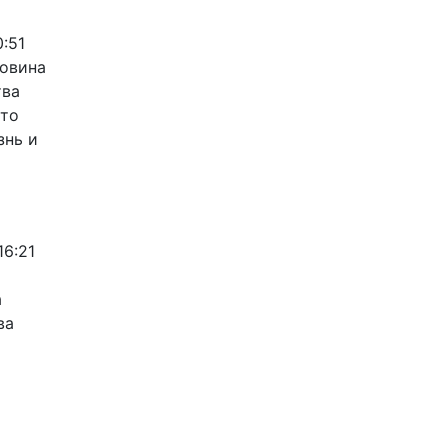
0:51
ловина
тва
это
знь и
16:21
а
ва