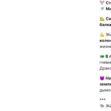
✂
Ст
🚿
Мы
🏡
Се
балка
💪 Ж
коле
жизне
🐲
В 
гневн
Драко
👿
На
земл
дымом
***
🐃 Жи