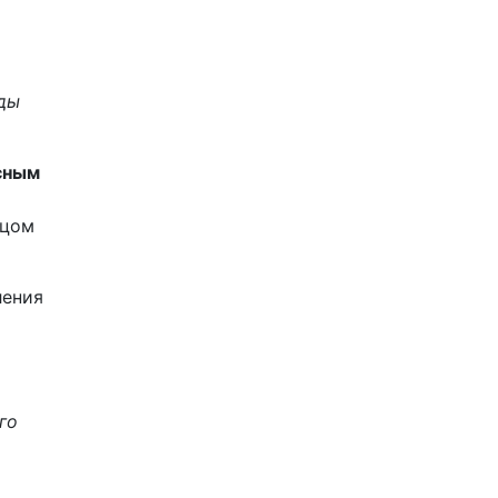
яды
сным
ицом
ления
го