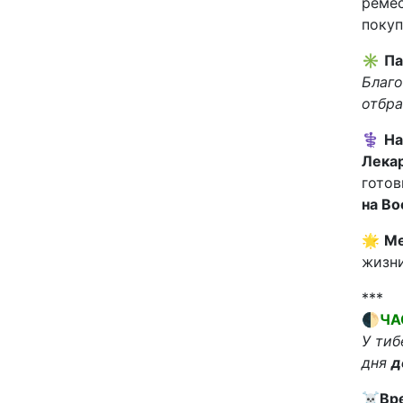
ремес
покуп
✳️
Па
Благо
отбра
⚕️
На
Лека
готов
на Во
🌟
Ме
жизни
***
🌓ЧА
У тиб
дня
д
☠️
Вр