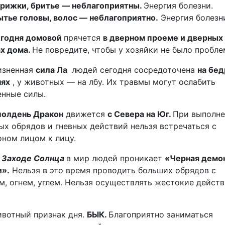
рижки, бритье — неблагоприятны.
Энергия болезни.
тье головы, волос — неблагоприятно.
Энергия болезн
годня домовой
прячется
в дверном проеме и дверных
х дома.
Не повредите, чтобы у хозяйки не было пробле
изненная
сила Ла
людей сегодня сосредоточена
на бед
нях
, у животных — на лбу. Их травмы могут ослабить
нные силы.
полдень Дракон
движется
с Севера на Юг.
При выполн
ых обрядов и гневных действий нельзя встречаться с
ном лицом к лицу.
 Заходе Солнца
в мир людей проникает
«Черная демо
и».
Нельзя в это время проводить больших обрядов с
, огнем, углем. Нельзя осуществлять жестокие действ
вотный признак дня.
БЫК.
Благоприятно заниматься