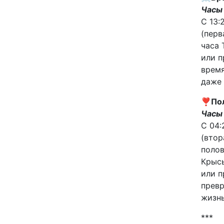
Часы 
С 13:
(перв
часа 
или п
время
даже 
❣️
По
Часы
С 04:
(втор
полов
Крысы
или п
превр
жизнь
***