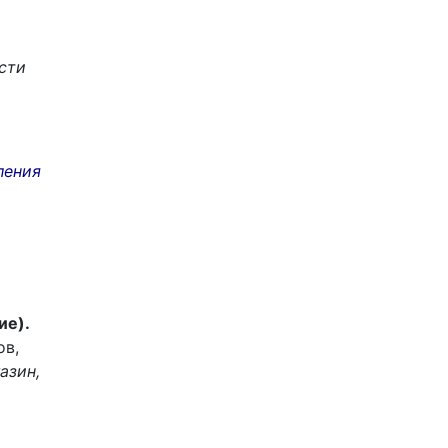
сти
ления
ие).
ов,
азин,