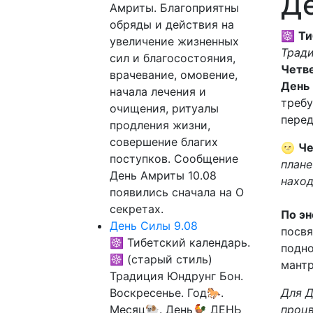
Де
Амриты. Благоприятны
обряды и действия на
☸
Ти
увеличение жизненных
Тради
сил и благосостояния,
Четв
врачевание, омовение,
День
начала лечения и
требу
очищения, ритуалы
пере
продления жизни,
совершение благих
🌝
Че
поступков. Сообщение
плане
День Амриты 10.08
наход
появились сначала на О
секретах.
По эн
День Силы 9.08
посвя
☸ Тибетский календарь.
подно
☸ (старый стиль)
мантр
Традиция Юндрунг Бон.
Воскресенье. Год🐎.
Для Д
Месяц🐏. День🐓 ДЕНЬ
процв