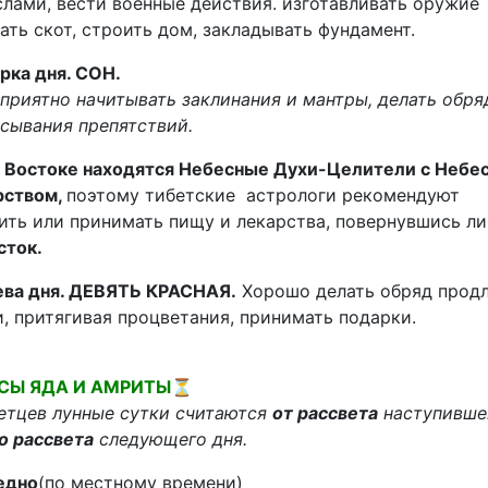
лами, вести военные действия. изготавливать оружие
ать скот, строить дом, закладывать фундамент.
рка дня. СОН.
приятно начитывать заклинания и мантры, делать обр
сывания препятствий.
 Востоке находятся Небесные Духи-Целители с Небе
рством,
поэтому тибетские астрологи рекомендуют
ить или принимать пищу и лекарства, повернувшись л
сток.
ва дня. ДЕВЯТЬ КРАСНАЯ.
Хорошо делать обряд прод
, притягивая процветания, принимать подарки.
СЫ ЯДА И АМРИТЫ⏳
етцев лунные сутки считаются
от рассвета
наступивше
о рассвета
следующего дня.
едно
(по местному времени)