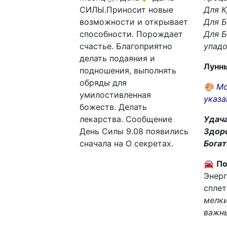
СИЛЫ.Приносит новые
Для К
возможности и открывает
Для Б
способности. Порождает
Для Б
счастье. Благоприятно
упадо
делать подаяния и
Лунны
подношения, выполнять
обряды для
🎨
Мо
умилостивленная
указ
божеств. Делать
лекарства. Сообщение
Удач
День Силы 9.08 появились
Здор
сначала на О секретах.
Богат
🚘
По
Энерг
сплет
мелки
важны