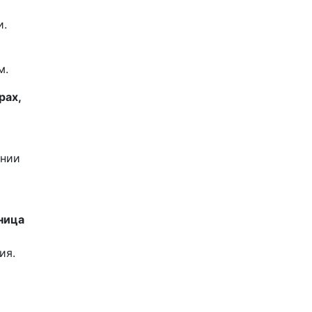
и.
м.
рах,
ении
ница
ия.