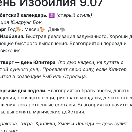
нь Изобилия 9.07
бетский календарь.
☸
(старый стиль)
ция Юндрунг Бон.
ерг
Год🐎. Месяц🐎. День🐃
 Изобилия.
Быстрая реализация задуманного. Хороши д
ющие быстрого выполнения. Благоприятен переезд и
движения.
тверг — день Юпитера
(по дню недели, не путать с
той лунного дня). Проявляет свою силу, если Юпитер
ится в созвездии Рыб или Стрельца.
ергиям дня недели.
Благоприятно брать обеты, давать
щения, освящать вещи, рисовать мандалы, делать огн
шения, лекарственные составы. Благоприятно начитыв
ы, выполнять магические действия.
ракона, Тигра, Кролика, Змеи и Лошади — день сулит
етание;