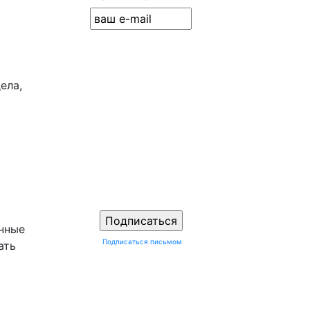
ела,
енные
Подписаться письмом
ать