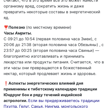
считают, что в это время все это может нанести
организму вред, сократить жизнь и даже
превратить некоторые составы в энергетический
яд.
❣️
Полезно
(по местному времени)
Часы Амриты.
С 09:21 до 10:54 (первая половина часа Змеи), с
20:06 до 21:38 (вторая половина часа Обезьяны) , с
23:57 до 00:25 (вторая половина часа Свиньи) —
благоприятно изготавливать и принимать
лекарства или продукты питания. Считается, что в
эти часы они превращаются в божественный
нектар, который продлевает жизнь и здоровье.
❗️Аспекты энергетических влияний дня
применимы к тибетскому календарю традиции
Юндрунг бон и ряду течений индийской
астрологии.
Если вы придерживаетесь традиции
Пхугпа, Гелуг, Сакья, Нингма, монгольского