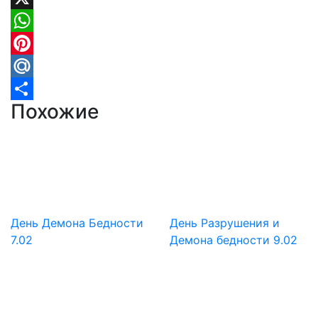
X
WhatsApp
Pinterest
Mail.Ru
Похожие
Отправить
День Демона Бедности
День Разрушения и
7.02
Демона бедности 9.02