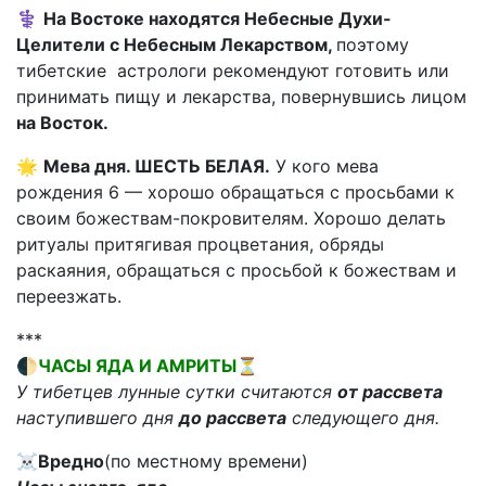
⚕️
На Востоке находятся Небесные Духи-
Целители с Небесным Лекарством,
поэтому
тибетские астрологи рекомендуют готовить или
принимать пищу и лекарства, повернувшись лицом
на Восток.
🌟
Мева дня. ШЕСТЬ БЕЛАЯ.
У кого мева
рождения 6 — хорошо обращаться с просьбами к
своим божествам-покровителям. Хорошо делать
ритуалы притягивая процветания, обряды
раскаяния, обращаться с просьбой к божествам и
переезжать.
***
🌓ЧАСЫ ЯДА И АМРИТЫ⏳
У тибетцев лунные сутки считаются
от рассвета
наступившего дня
до рассвета
следующего дня.
☠️
Вредно
(по местному времени)