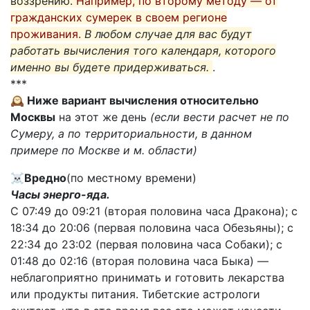
воззрению.
Например, по второму методу — от
гражданских сумерек в своем регионе
проживания.
В любом случае для вас будут
работать вычисления того календаря, которого
именно вы будете придерживаться.
.
***
🕰️ Ниже вариант вычисления относительно
Москвы
на этот же день
(если вести расчет не по
Сумеру, а по территориальности, в данном
примере по Москве и м. области)
☠️
Вредно
(по местному времени)
Часы энерго-яда.
С 07:49 до 09:21 (вторая половина часа Дракона); с
18:34 до 20:06 (первая половина часа Обезьяны); с
22:34 до 23:02 (первая половина часа Собаки); с
01:48 до 02:16 (вторая половина часа Быка) —
неблагоприятно принимать и готовить лекарства
или продукты питания. Тибетские астрологи