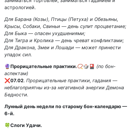
заниматься торговлей, заниматься гаданием и
астрологией.
Для Барана (Козы), Птицы (Петуха) и Обезьяны,
Крысы, Собаки, Свиньи — день сулит процветание;
Для Быка — опасен ухудшениями;
Для Тигра и Кролика — день чреват конфликтами;
Для Дракона, Змеи и Лошади — может принести
упадок сил.
🔮
Прорицательные практики.
📿🎲🎴
(по бон-
аспектам)
❌
07.02
.
Прорицательные практики, гадания —
неблагоприятны из-за негативной энергии Демона
Бедности.
Лунный день недели по старому бон-календарю —
6-й.
🍀
Слоги Удачи.