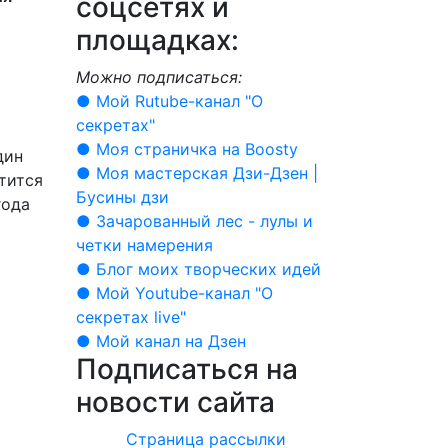
соцсетях и
площадках:
Можно подписаться:
● Мой Rutube-канал "О
секретах"
● Моя страничка на Boosty
дин
● Моя мастерская Дзи-Дзен |
атится
Бусины дзи
года
● Зачарованный лес - лулы и
четки намерения
● Блог моих творческих идей
● Мой Youtube-канал "О
секретах live"
● Мой канал на Дзен
Подписаться на
новости сайта
Страница рассылки