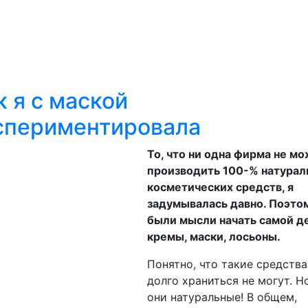
sApp
est
Ru
к я с маской
авить
спериментировала
То, что ни одна фирма не м
производить 100-% натурал
косметических средств, я
задумывалась давно. Поэто
были мысли начать самой д
кремы, маски, лосьоны.
Понятно, что такие средства
долго храниться не могут. Н
они натуральные! В общем,