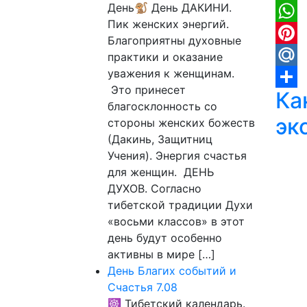
День🐒 День ДАКИНИ.
X
Пик женских энергий.
What
Благоприятны духовные
Pinter
практики и оказание
уважения к женщинам.
Mail.
Это принесет
Ка
Отпр
благосклонность со
эк
стороны женских божеств
(Дакинь, Защитниц
Учения). Энергия счастья
для женщин. ДЕНЬ
ДУХОВ. Согласно
тибетской традиции Духи
«восьми классов» в этот
день будут особенно
активны в мире […]
День Благих событий и
Счастья 7.08
☸ Тибетский календарь.