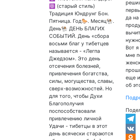
решил
☸ (старый стиль)
первы
Традиция Юндрунг Бон.
да на
Пятница. Год🐎. Месяц🐏.
проду
День🐏 ДЕНЬ БЛАГИХ
вычит
СОБЫТИЙ. День «сбора
нужно
восьми благ у тибетцев
Вот я
называется - «Легпа
мне п
Джедзом». Это день
женск
отсечения болезней,
прошл
привлечения богатства,
еще и
силы, могущества, славы,
об эт
сверх-возможностей. Но
для того, чтобы Духи
Подр
Благополучия
Поде
поспособствовали
привлечению личной
Удачи - тибетцы в этот
Teleg
день всячески стараются
VK