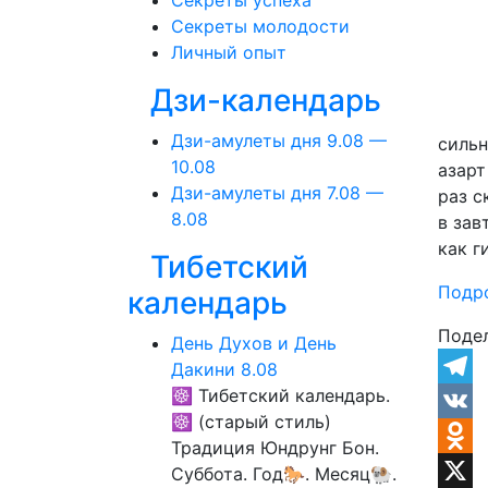
Секреты успеха
Секреты молодости
Личный опыт
Дзи-календарь
Дзи-амулеты дня 9.08 —
сильн
10.08
азарт
Дзи-амулеты дня 7.08 —
раз с
8.08
в зав
как г
Тибетский
Подр
календарь
Поде
День Духов и День
Дакини 8.08
☸ Тибетский календарь.
Teleg
☸ (старый стиль)
VK
Традиция Юндрунг Бон.
Odnok
Суббота. Год🐎. Месяц🐏.