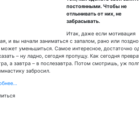
постоянными. Чтобы не
отлынивать от них, не
забрасывать.
Итак, даже если мотивация
ая, и вы начали заниматься с запалом, рано или поздно
 может уменьшиться. Самое интересное, достаточно о
казать – ну ладно, сегодня пропущу. Как сегодня превр
тра, а завтра – в послезавтра. Потом смотришь, уж пол
имнастику забросил.
обнее…
литься
ram
lassniki