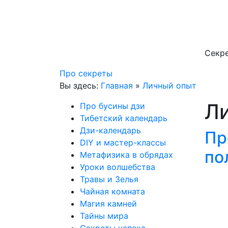
Секре
Про секреты
Вы здесь:
Главная
»
Личный опыт
Л
Про бусины дзи
Тибетский календарь
Дзи-календарь
Пр
DIY и мастер-классы
по
Метафизика в обрядах
Уроки волшебства
Травы и Зелья
Чайная комната
Магия камней
Тайны мира