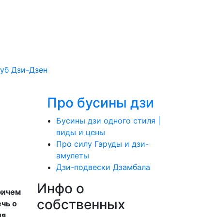
уб Дзи-Дзен
Про бусины дзи
Бусины дзи одного стиля |
виды и цены
Про силу Гаруды и дзи-
амулеты
Дзи-подвески Дзамбала
Инфо о
ричем
cобственных
чь о
ия