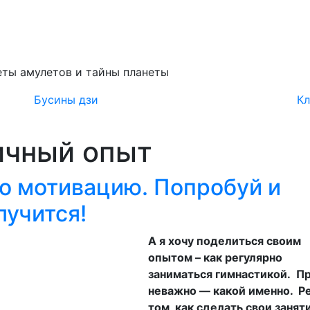
ты амулетов и тайны планеты
Бусины дзи
Кл
ичный опыт
о мотивацию. Попробуй и
лучится!
А я хочу поделиться своим
опытом – как регулярно
заниматься гимнастикой. П
неважно — какой именно. Ре
том, как сделать свои занят