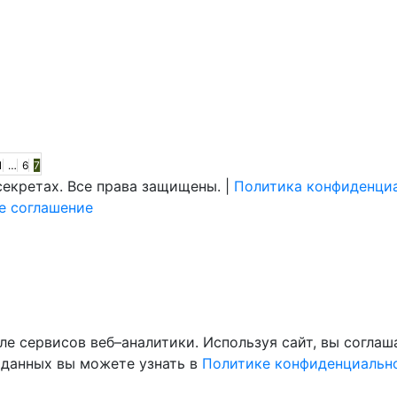
lassniki
sApp
est
Ru
гинация
авить
1
…
6
7
екретах. Все права защищены. |
Политика конфиденци
писей
е соглашение
ле сервисов веб–аналитики. Используя сайт, вы согла
 данных вы можете узнать в
Политике конфиденциальн