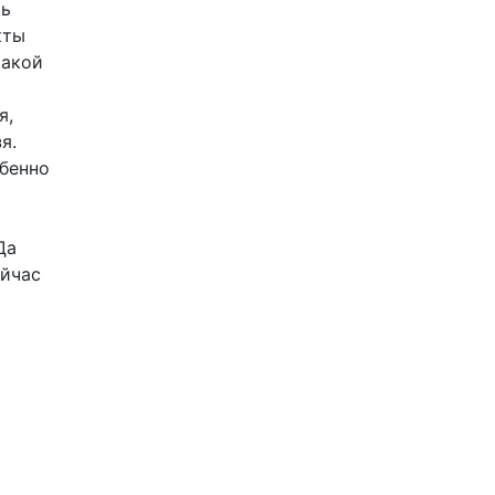
ть
кты
какой
я,
я.
обенно
Да
ейчас