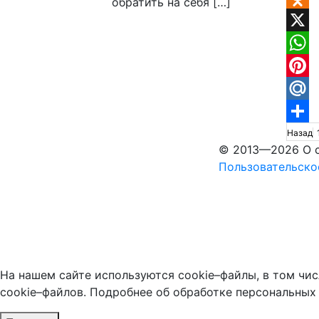
обратить на себя […]
Odnok
X
What
Pinter
Mail.
Па
Отпр
Назад
© 2013—2026 О с
за
Пользовательско
На нашем сайте используются cookie–файлы, в том чис
cookie–файлов. Подробнее об обработке персональных