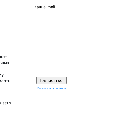
ожет
ьных
му
елать
Подписаться письмом
о зато