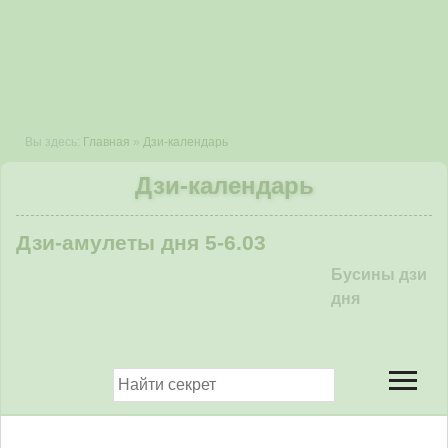
Вы здесь:
Главная
»
Дзи-календарь
Дзи-календарь
Дзи-амулеты дня 5-6.03
Бусины дзи
дня