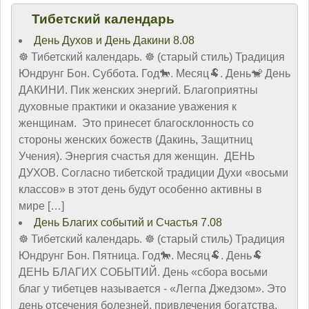
Тибетский календарь
День Духов и День Дакини 8.08
☸ Тибетский календарь. ☸ (старый стиль) Традиция
Юндрунг Бон. Суббота. Год🐎. Месяц🐏. День🐒 День
ДАКИНИ. Пик женских энергий. Благоприятны
духовные практики и оказание уважения к
женщинам. Это принесет благосклонность со
стороны женских божеств (Дакинь, Защитниц
Учения). Энергия счастья для женщин. ДЕНЬ
ДУХОВ. Согласно тибетской традиции Духи «восьми
классов» в этот день будут особенно активны в
мире […]
День Благих событий и Счастья 7.08
☸ Тибетский календарь. ☸ (старый стиль) Традиция
Юндрунг Бон. Пятница. Год🐎. Месяц🐏. День🐏
ДЕНЬ БЛАГИХ СОБЫТИЙ. День «сбора восьми
благ у тибетцев называется - «Легпа Джедзом». Это
день отсечения болезней, привлечения богатства,