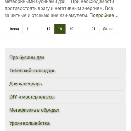
метеориными бусинами дзи. При необходимости
противостоять врагу и негативным энергиям. Все
защитные и отсекающие дзи-амулеты.
Подробнее…
Назад
1
…
17
18
19
…
21
Далее
Про бусины дзи
Тибетский календарь
Дзи-календарь
DIY и мастер-классы
Метафизика в обрядах
Уроки волшебства