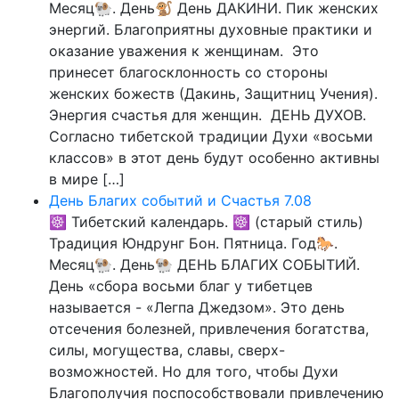
Месяц🐏. День🐒 День ДАКИНИ. Пик женских
энергий. Благоприятны духовные практики и
оказание уважения к женщинам. Это
принесет благосклонность со стороны
женских божеств (Дакинь, Защитниц Учения).
Энергия счастья для женщин. ДЕНЬ ДУХОВ.
Согласно тибетской традиции Духи «восьми
классов» в этот день будут особенно активны
в мире […]
День Благих событий и Счастья 7.08
☸ Тибетский календарь. ☸ (старый стиль)
Традиция Юндрунг Бон. Пятница. Год🐎.
Месяц🐏. День🐏 ДЕНЬ БЛАГИХ СОБЫТИЙ.
День «сбора восьми благ у тибетцев
называется - «Легпа Джедзом». Это день
отсечения болезней, привлечения богатства,
силы, могущества, славы, сверх-
возможностей. Но для того, чтобы Духи
Благополучия поспособствовали привлечению