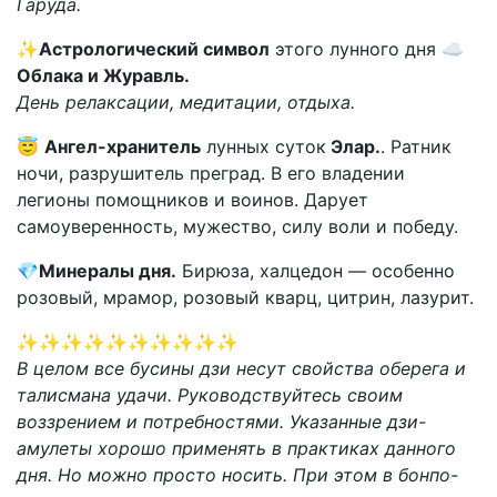
Гаруда.
✨
Астрологический символ
этого лунного дня
☁️
Облака и Журавль.
День релаксации, медитации, отдыха.
😇
Ангел-хранитель
лунных суток
Элар.
. Ратник
ночи, разрушитель преград. В его владении
легионы помощников и воинов. Дарует
самоуверенность, мужество, силу воли и победу.
💎
Минералы дня.
Бирюза, халцедон — особенно
розовый, мрамор, розовый кварц, цитрин, лазурит.
✨✨✨✨✨✨✨✨✨✨
В целом все бусины дзи несут свойства оберега и
талисмана удачи. Руководствуйтесь своим
воззрением и потребностями. Указанные дзи-
амулеты хорошо применять в практиках данного
дня. Но можно просто носить. При этом в бонпо-